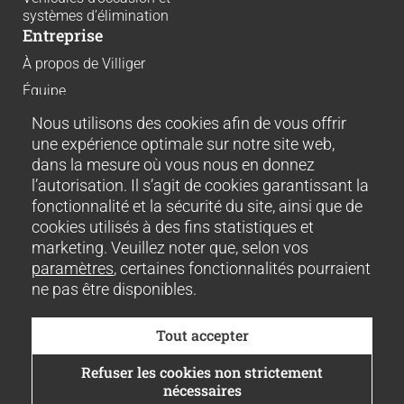
systèmes d’élimination
Entreprise
À propos de Villiger
Équipe
Actualités et événements
Nous utilisons des cookies afin de vous offrir
une expérience optimale sur notre site web,
Carrière
dans la mesure où vous nous en donnez
Téléchargements
l’autorisation. Il s’agit de cookies garantissant la
Durabilité
fonctionnalité et la sécurité du site, ainsi que de
Histoires à succès
cookies utilisés à des fins statistiques et
Contact
marketing. Veuillez noter que, selon vos
Disclaimer
paramètres
, certaines fonctionnalités pourraient
Mentions légales
ne pas être disponibles.
CGV
GCP
Paramètres des cookies
Tout accepter
© 2026 Villiger Entsorgungssysteme AG. Tous droits
Refuser les cookies non strictement
réservés.
nécessaires