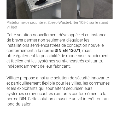
Plateforme de sécurité et Speed-Waste-Lifter 105-9 sur le stand
Villiger
Cette solution nouvellement développée et en instance
de brevet permet non seulement d’équiper les
installations
semi-encastré
e
s
de conception nouvelle
conformément à la norme
DIN EN 13071
, mais
offre
également la possibilité de moderniser rapidement
et facilement les systèmes semi
‑
encastr
é
s existants,
ind
é
pendamment de leur fabricant
.
Villiger propose ainsi une solution de sécurité innovante
et particulièrement flexible pour les villes, les communes
et les exploitants qui souhaitent sécuriser leurs
systèmes semi-e
ncast
rés existants conformément à la
norme DIN. Cette solution a suscité un vif intérêt tout au
long du salon.