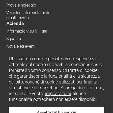
Prova e noleggio
Veicoli usati e sistemi di
smaltimento
Azienda
Informazioni su Villiger
Squadra
Notizie ed eventi
Carriera
Utilizziamo i cookie per offrirvi un’esperienza
Download
ottimale sul nostro sito web, a condizione che ci
Sostenibilità
forniate il vostro consenso. Si tratta di cookie
Storie di successo
che garantiscono la funzionalità e la sicurezza
Contatto
del sito, nonché di cookie utilizzati per finalità
Disclaimer
statistiche e di marketing. Si prega di notare che,
Impronta
in base alle vostre
impostazioni
, alcune
Condizioni
funzionalità potrebbero non essere disponibili.
CGV
Impostazioni dei cookie
Accetta tutti i cookie