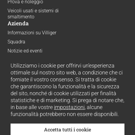
Prova e noleggio
Veicoli usati e sistemi di
smaltimento
Azienda
Informazioni su Villiger
Squadra
Notizie ed eventi
Carriera
Utilizziamo i cookie per offrirvi un’esperienza
Download
ottimale sul nostro sito web, a condizione che ci
Sostenibilità
forniate il vostro consenso. Si tratta di cookie
Storie di successo
che garantiscono la funzionalità e la sicurezza
Contatto
del sito, nonché di cookie utilizzati per finalità
Disclaimer
statistiche e di marketing. Si prega di notare che,
Impronta
in base alle vostre
impostazioni
, alcune
Condizioni
funzionalità potrebbero non essere disponibili.
CGV
Impostazioni dei cookie
Accetta tutti i cookie
© 2026 Villiger Entsorgungssysteme AG. Tutti i diritti