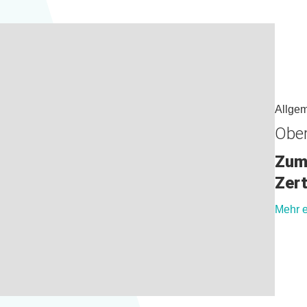
Allge
Ober
Zum 
Zert
Mehr e