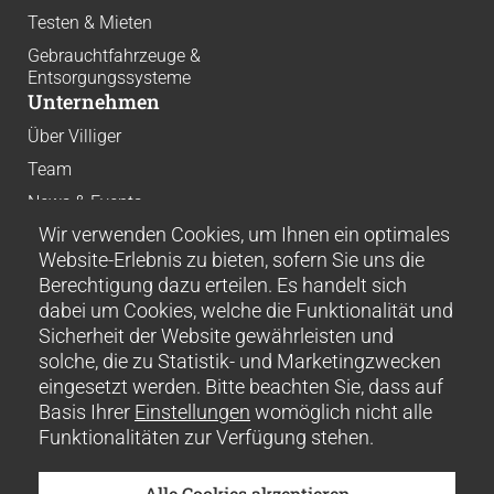
Testen & Mieten
Gebrauchtfahrzeuge &
Entsorgungssysteme
Unternehmen
Über Villiger
Team
News & Events
Wir verwenden Cookies, um Ihnen ein optimales
Karriere
Website-Erlebnis zu bieten, sofern Sie uns die
Downloads
Berechtigung dazu erteilen. Es handelt sich
Nachhaltigkeit
dabei um Cookies, welche die Funktionalität und
Erfolgsstories
Sicherheit der Website gewährleisten und
Blog
solche, die zu Statistik- und Marketingzwecken
Kontakt
eingesetzt werden. Bitte beachten Sie, dass auf
Disclaimer
Basis Ihrer
Einstellungen
womöglich nicht alle
Impressum
Funktionalitäten zur Verfügung stehen.
AGB
AEB
Cookie-Einstellungen
Alle Cookies akzeptieren