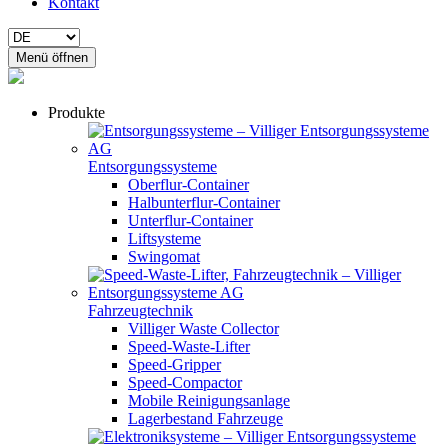
Kontakt
Menü öffnen
Produkte
Entsorgungssysteme
Oberflur-Container
Halbunterflur-Container
Unterflur-Container
Liftsysteme
Swingomat
Fahrzeugtechnik
Villiger Waste Collector
Speed-Waste-Lifter
Speed-Gripper
Speed-Compactor
Mobile Reinigungsanlage
Lagerbestand Fahrzeuge