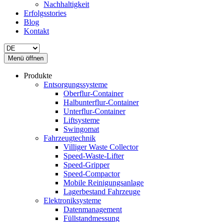
Nachhaltigkeit
Erfolgsstories
Blog
Kontakt
Menü öffnen
Produkte
Entsorgungssysteme
Oberflur-Container
Halbunterflur-Container
Unterflur-Container
Liftsysteme
Swingomat
Fahrzeugtechnik
Villiger Waste Collector
Speed-Waste-Lifter
Speed-Gripper
Speed-Compactor
Mobile Reinigungsanlage
Lagerbestand Fahrzeuge
Elektroniksysteme
Datenmanagement
Füllstandmessung