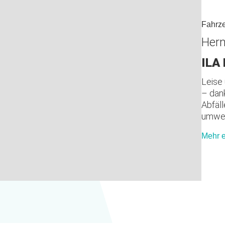
Fahrz
Hern
ILA 
Leise
– dan
Abfäl
umwel
Mehr e